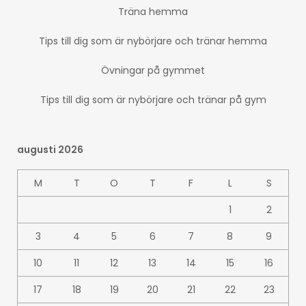
Träna hemma
Tips till dig som är nybörjare och tränar hemma
Övningar på gymmet
Tips till dig som är nybörjare och tränar på gym
augusti 2026
M
T
O
T
F
L
S
1
2
3
4
5
6
7
8
9
10
11
12
13
14
15
16
17
18
19
20
21
22
23