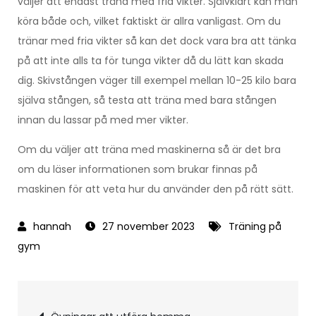
väljer att endast träna med fria vikter. Självklart kan man
köra både och, vilket faktiskt är allra vanligast. Om du
tränar med fria vikter så kan det dock vara bra att tänka
på att inte alls ta för tunga vikter då du lätt kan skada
dig. Skivstången väger till exempel mellan 10-25 kilo bara
själva stången, så testa att träna med bara stången
innan du lassar på med mer vikter.
Om du väljer att träna med maskinerna så är det bra
om du läser informationen som brukar finnas på
maskinen för att veta hur du använder den på rätt sätt.
27 november 2023
Träning på
gym
Inläggsnavigering