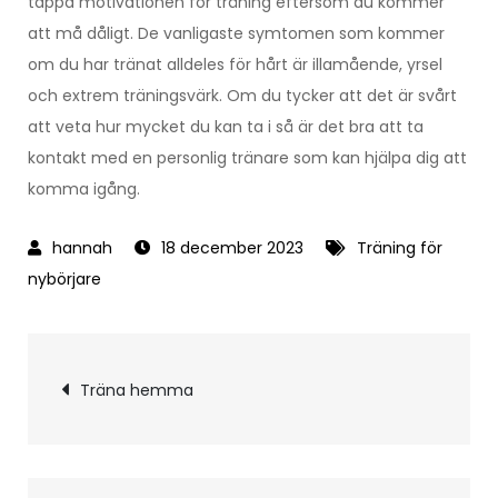
tappa motivationen för träning eftersom du kommer
att må dåligt. De vanligaste symtomen som kommer
om du har tränat alldeles för hårt är illamående, yrsel
och extrem träningsvärk. Om du tycker att det är svårt
att veta hur mycket du kan ta i så är det bra att ta
kontakt med en personlig tränare som kan hjälpa dig att
komma igång.
18 december 2023
Träning för
nybörjare
Inläggsnavigering
Träna hemma