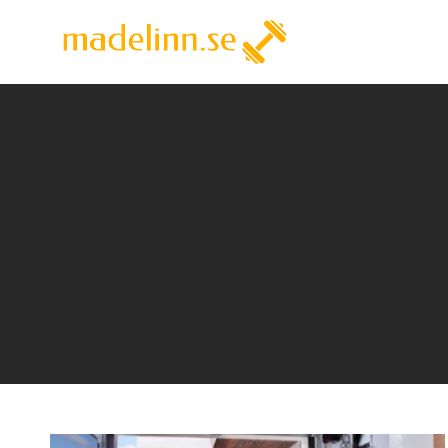
Skip
to
Madelinn
Madelinn.se
content